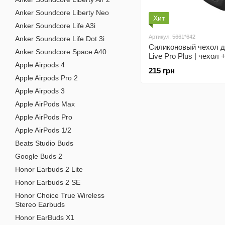
Anker Soundcore Liberty Neo
Хит
Anker Soundcore Life A3i
Артикул: 5661*642
Anker Soundcore Life Dot 3i
Силиконовый чехол д
Anker Soundcore Space A40
Live Pro Plus | чехол 
Apple Airpods 4
| черный
215 грн
Apple Airpods Pro 2
Apple Airpods 3
Apple AirPods Max
Apple AirPods Pro
Apple AirPods 1/2
Beats Studio Buds
Google Buds 2
Honor Earbuds 2 Lite
Honor Earbuds 2 SE
Honor Choice True Wireless
Stereo Earbuds
Honor EarBuds X1