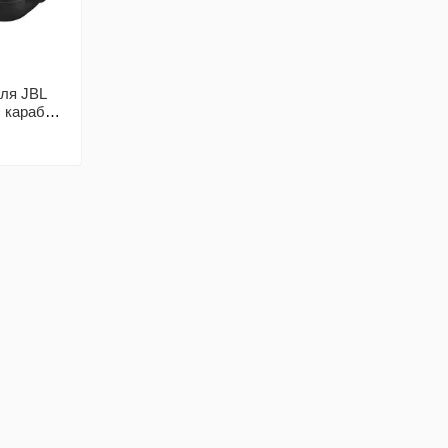
ля JBL
+ карабин