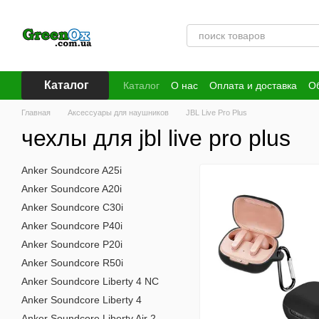
Перейти к основному контенту
Каталог
Каталог
О нас
Оплата и доставка
Об
Публичная оферта
Главная
Аксессуары для наушников
JBL Live Pro Plus
чехлы для jbl live pro plus
Anker Soundcore A25i
Anker Soundcore A20i
Anker Soundcore C30i
Anker Soundcore P40i
Anker Soundcore P20i
Anker Soundcore R50i
Anker Soundcore Liberty 4 NC
Anker Soundcore Liberty 4
Anker Soundcore Liberty Air 2