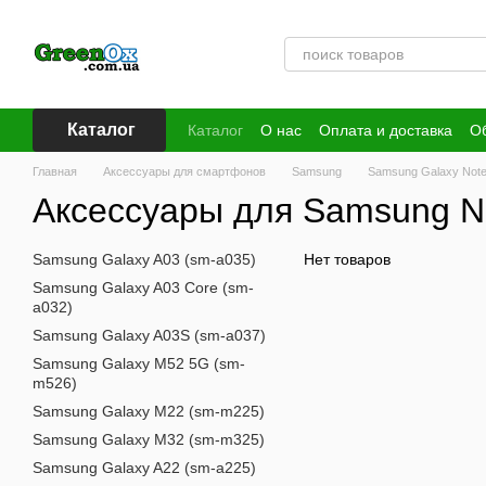
Перейти к основному контенту
Каталог
Каталог
О нас
Оплата и доставка
Об
Публичная оферта
Главная
Аксессуары для смартфонов
Samsung
Samsung Galaxy Note 
Аксессуары для Samsung No
Samsung Galaxy A03 (sm-a035)
Нет товаров
Samsung Galaxy A03 Core (sm-
a032)
Samsung Galaxy A03S (sm-a037)
Samsung Galaxy M52 5G (sm-
m526)
Samsung Galaxy M22 (sm-m225)
Samsung Galaxy M32 (sm-m325)
Samsung Galaxy A22 (sm-a225)