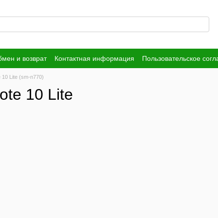
мен и возврат
Контактная информация
Пользовательское сог
10 Lite (sm-n770)
te 10 Lite