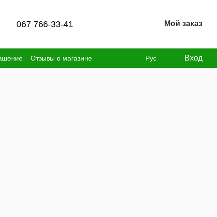
067 766-33-41
Мой заказ
Вход
лашение
Отзывы о магазине
Рус