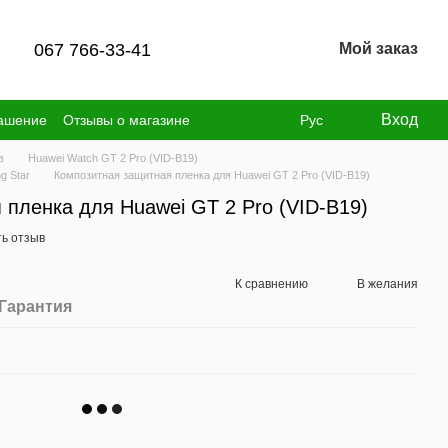
067 766-33-41
Мой заказ
Вход
лашение
Отзывы о магазине
Рус
в
Huawei Watch GT 2 Pro (VID-B19)
g Star
Композитная защитная пленка для Huawei GT 2 Pro (VID-B19)
 пленка для Huawei GT 2 Pro (VID-B19)
ь отзыв
К сравнению
В желания
Гарантия