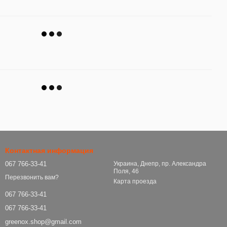
Контактная информация
067 766-33-41
Украина, Днепр, пр. Александра
Поля, 46
Перезвонить вам?
Карта проезда
067 766-33-41
067 766-33-41
greenox.shop@gmail.com