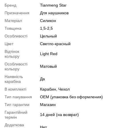
Бренд
Tianmeng Star
Призначення
Для наушников
Матеріал
Силикон
Товщина
1,5-2,5
Особливості
Цельный
Цвет
Светло-красный
Відтінок
Light Red
кольору
Особливості
Матовый
кольору
Наявність
Да
карабіна
В комплекті
Карабин, Чехол
Тип пакування
OEM (упаковка без оформления)
Тип гарантии
Магазин
Гарантійний
14 дней (на возврат)
термін
Додаткова
Нет