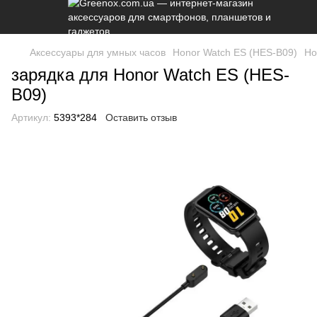
Аксессуары для умных часов
Honor Watch ES (HES-B09)
Ho
зарядка для Honor Watch ES (HES-
B09)
Артикул:
5393*284
Оставить отзыв