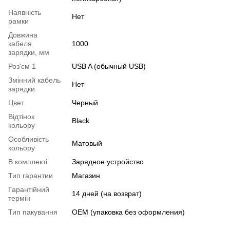
Наявність
Нет
рамки
Довжина
кабеля
1000
зарядки, мм
Роз'єм 1
USB A (обычный USB)
Змінний кабель
Нет
зарядки
Цвет
Черный
Відтінок
Black
кольору
Особливість
Матовый
кольору
В комплекті
Зарядное устройство
Тип гарантии
Магазин
Гарантійний
14 дней (на возврат)
термін
Тип пакування
OEM (упаковка без оформления)