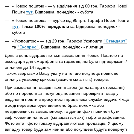
«Новою поштою» — у відділення від 60 грн. Тарифи Нової
Пошти
тут
. Відправка: понеділок - субота
«Новою поштою» —
кур'єр
від 95 грн. Тарифи Нової Пошти
тут
. Тільки
100% передоплата
. Відправка: понеділок -
субота
«Укрпоштою» — від 29 грн. Тарифи Укрпошти
"Стандарт
"
та
"Експрес"
. Відправка: понеділок - п'ятниця
День в день відправляються замовлення Новою Поштою на
аксесуари для смартфонів та гаджетів, які були підтверджені /
оплачені до 14 години.
Також звертаємо Вашу увагу на те, що покупець повністю
оплачує упаковку крихких (захисні скла і т.п.) товарів.
При замовленні товарів післяплатою (оплата при отриманні)
або по передоплаті покупець повинен перевірити товар у
відділенні пошти в присутності працівника служби видачі. Якщо
в ході перевірки буде виявлено брак, поломка або
невідповідність замовленому, то даний факт повинен бути
зафіксований на пошті (складається акт) і сфотографований.
Фото акта і фото товару відправляються продавцю. У цьому
випадку товар буде замінений або покупцеві будуть повернуті