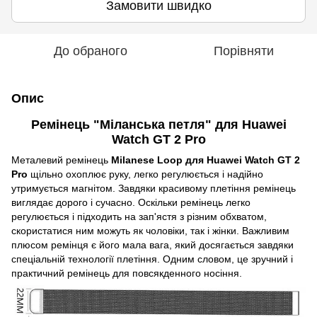
Замовити швидко
До обраного
Порівняти
Опис
Ремінець "Міланська петля" для
Huawei
Watch GT 2 Pro
Металевий ремінець
Milanese Loop для
Huawei Watch GT 2
Pro
щільно охоплює руку, легко регулюється і надійно
утримується магнітом. Завдяки красивому плетіння ремінець
виглядає дорого і сучасно. Оскільки ремінець легко
регулюється і підходить на зап'ястя з різним обхватом,
скористатися ним можуть як чоловіки, так і жінки. Важливим
плюсом ремінця є його мала вага, який досягається завдяки
спеціальній технології плетіння. Одним словом, це зручний і
практичний ремінець для повсякденного носіння.