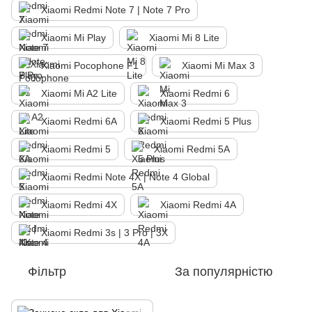
Xiaomi Redmi Note 7 | Note 7 Pro
Xiaomi Mi Play
Xiaomi Mi 8 Lite
Xiaomi Pocophone F1
Xiaomi Mi Max 3
Xiaomi Mi A2 Lite
Xiaomi Redmi 6
Xiaomi Redmi 6A
Xiaomi Redmi 5 Plus
Xiaomi Redmi 5
Xiaomi Redmi 5A
Xiaomi Redmi Note 4X | Note 4 Global
Xiaomi Redmi 4X
Xiaomi Redmi 4A
Xiaomi Redmi 3s | 3 Pro | 3X
Фільтр
За популярністю