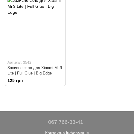
Артикул: 3542
Захисне скло для Xiaomi Mi 9
Lite | Full Glue | Big Edge
125 грн
067 766-33-41
Контактна інформація