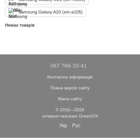
Samsung Galaxy A10 (sm-a105)
Немає товарів
067 766-33-41
Контактна інформація
Повна версія сайту
Мапа сайту
© 2016—2026
інтернет-магазин GreenOX
Укр
Рус