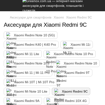
Аксесуари для смартфонів
Xiaomi
Xiaomi Redmi 9C
Аксесуари для Xiaomi Redmi 9C
Xiaomi Redmi Note 10 (5G)
Xiaomi Redmi K40 | K40 Pro
Xiaomi Mi 11i
Xiaomi Mi 11 Lite
Xiaomi Redmi Note 10 Pro
Xiaomi Redmi Note 10S
Xiaomi Redmi Note 10
Xiaomi Mi 11 | Mi 11 Pro
Xiaomi Redmi 9T
Xiaomi Mi 10T | Mi 10T Pro
Xiaomi Mi Note 10 Lite
Xiaomi Redmi 9C
Xiaomi Redmi 9A
Xiaomi Redmi 10X 4G