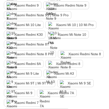
Xiaomi Redmi 9
Xiaomi Redmi Note 9
Xiaomi Redmi Note 9S | Note 9 Pro
Xiaomi Mi 10 Lite
Xiaomi Mi 10 | 10 Mi Pro
Xiaomi Redmi K30
Xiaomi Mi Note 10
Xiaomi Redmi Note 8T
Xiaomi Redmi Note 8 Pro
Xiaomi Redmi Note 8
Xiaomi Redmi 8A
Xiaomi Redmi 8
Xiaomi Mi 9 Lite
Xiaomi Mi A3
Xiaomi Mi 9T | Mi 9T Pro
Xiaomi Mi 9 SE
Xiaomi Mi 9
Xiaomi Redmi 7A
Xiaomi Redmi 7