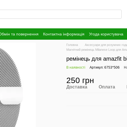
Обмін та повернення
Контактна інформація
Угода користувача
Головна
Аксесуари для розумних год
Магнітний ремінець Milanese Loop для Amaz
ремінець для amazfit b
В наявності
Артикул: 6753*506
Н
250 грн
Доставка
Оплата