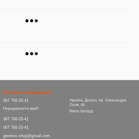
Контактна інформація
067 766-33-41
Україна, Дніпро, пр. Олександра
Поля, 46
Передзвонити вам?
Мапа проїзду
067 766-33-41
067 766-33-41
greenox.shop@gmail.com