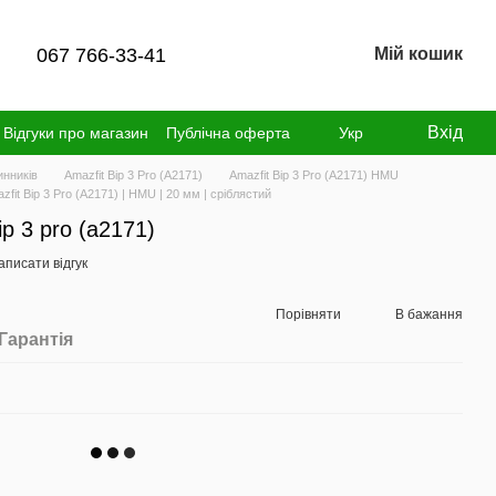
067 766-33-41
Мій кошик
Вхід
Відгуки про магазин
Публічна оферта
Укр
инників
Amazfit Bip 3 Pro (A2171)
Amazfit Bip 3 Pro (A2171) HMU
fit Bip 3 Pro (A2171) | HMU | 20 мм | сріблястий
ip 3 pro (a2171)
аписати відгук
Порівняти
В бажання
Гарантія