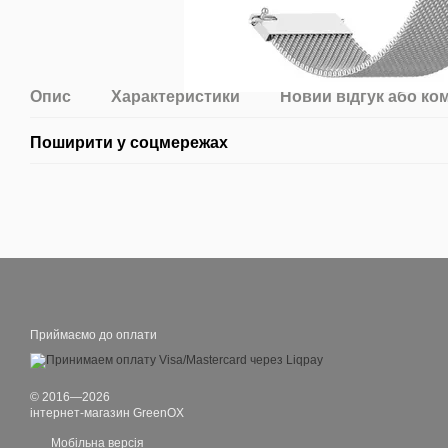
Опис
Характеристики
Новий відгук або ко
Поширити у соцмережах
Приймаємо до оплати
© 2016—2026
інтернет-магазин GreenOX
Мобільна версія