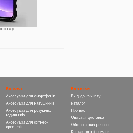
ментар
Каталог
Клієнтам
Аксесуари для смартфонів
Вхід до кабінету
Аксесуари для навушників
Каталог
Аксесуари для розумних
Про нас
годинників
Оплата і доставка
Аксесуари для фітнес-
Обмін та повернення
браслетів
Контактна інформація