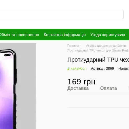
Обмін та повернення
Контактна інформація
Угода користувача
Головна
Аксесуари для смартфонів
Протиударний TPU чехол для Xiaomi Redmi 
Протиударний TPU чех
В наявності
Артикул: 3869
Написа
169 грн
Доставка
Оплата