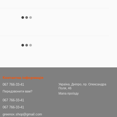
Контактна інформація
067 766-33-41
Україна, Дніпро, пр. Олександра
Поля, 46
Передзвонити вам?
Мапа проїзду
067 766-33-41
067 766-33-41
greenox.shop@gmail.com