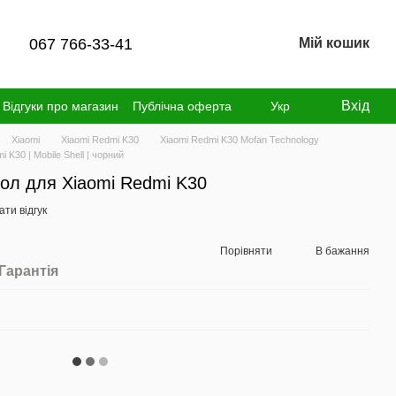
067 766-33-41
Мій кошик
Вхід
Відгуки про магазин
Публічна оферта
Укр
Xiaomi
Xiaomi Redmi K30
Xiaomi Redmi K30 Mofan Technology
K30 | Mobile Shell | чорний
ол для Xiaomi Redmi K30
ти відгук
Порівняти
В бажання
Гарантія