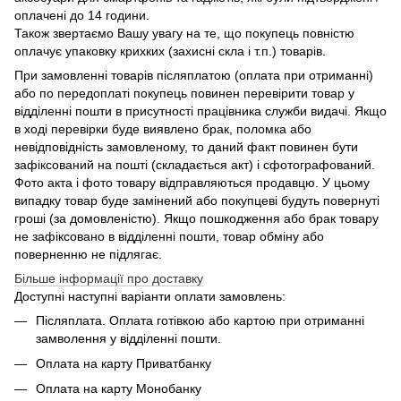
оплачені до 14 години.
Також звертаємо Вашу увагу на те, що покупець повністю
оплачує упаковку крихких (захисні скла і т.п.) товарів.
При замовленні товарів післяплатою (оплата при отриманні)
або по передоплаті покупець повинен перевірити товар у
відділенні пошти в присутності працівника служби видачі. Якщо
в ході перевірки буде виявлено брак, поломка або
невідповідність замовленому, то даний факт повинен бути
зафіксований на пошті (складається акт) і сфотографований.
Фото акта і фото товару відправляються продавцю. У цьому
випадку товар буде замінений або покупцеві будуть повернуті
гроші (за домовленістю). Якщо пошкодження або брак товару
не зафіксовано в відділенні пошти, товар обміну або
поверненню не підлягає.
Більше інформації про доставку
Доступні наступні варіанти оплати замовлень:
Післяплата. Оплата готівкою або картою при отриманні
замволення у відділенні пошти.
Оплата на карту Приватбанку
Оплата на карту Монобанку