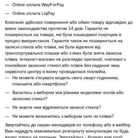
Online оплата WayForPay
Online оплата LiqPay
Компанія здійснює повернення або обмін товару відповідно до
вимог законодавства протягом 14 днів. Гарантія не
поширюється на товари, які були пошкоджені покупцем в
процесі використання. Гарантія також не поширюється на
захисні стекла або плівки, які були відклеєні від
транспортувальної плашки або з яких була знята захисна
плівка. Інтернет-магазин не розглядає претензії, пов'язані з
поклейкою захисних стекол або плівок без надання чека
сервісного центру в якому проводилася поклейка.
Не можете з'ясувати модель свого смарт-годинника,
планшета або смартфона?
Вагаєтесь з вибором між різними моделями чохлів або
захисних стекол?
Не знаєте чим відрязняться захисні стекла?
Не можете визначитись з вибором скло чи плівка?
Звертайтесь до наших менеджерів по телефону або в вайбер.
Вам нададуть максимально розгорнуту консультацію по будь
якому товару чи питанню. Звертайтесь - будемо вам раді!