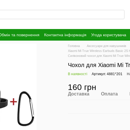
Обмін та повернення
Контактна інформація
Угода користувача
Головна
Аксесуари для навушників
Xiaomi Mi True Wireless Earbuds Basic 2S
Силіконовий чохол для Xiaomi Mi True Wire
Чохол для Xiaomi Mi Tr
В наявності
Артикул: 4881*201
Н
160 грн
Доставка
Оплата