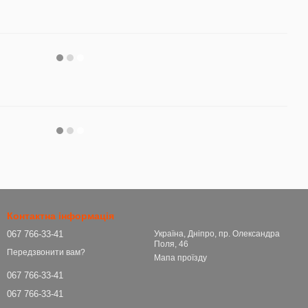
Контактна інформація
067 766-33-41
Україна, Дніпро, пр. Олександра
Поля, 46
Передзвонити вам?
Мапа проїзду
067 766-33-41
067 766-33-41