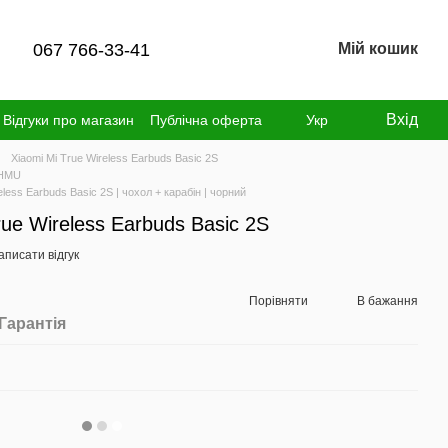
067 766-33-41
Мій кошик
Вхід
Відгуки про магазин
Публічна оферта
Укр
Xiaomi Mi True Wireless Earbuds Basic 2S
 HMU
less Earbuds Basic 2S | чохол + карабін | чорний
ue Wireless Earbuds Basic 2S
аписати відгук
Порівняти
В бажання
Гарантія