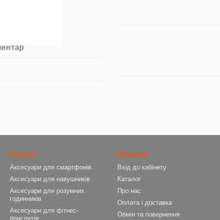
ментар
Каталог
Клієнтам
Аксесуари для смартфонів
Вхід до кабінету
Аксесуари для навушників
Каталог
Аксесуари для розумних
Про нас
годинників
Оплата і доставка
Аксесуари для фітнес-
Обмін та повернення
браслетів