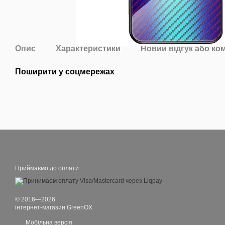
Опис
Характеристики
Новий відгук або ко
Поширити у соцмережах
Приймаємо до оплати
© 2016—2026
інтернет-магазин GreenOX
Мобільна версія