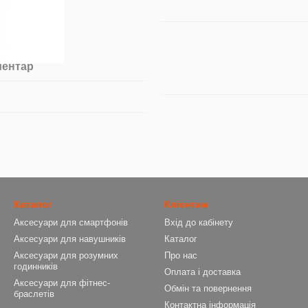
ментар
Каталог
Клієнтам
Аксесуари для смартфонів
Вхід до кабінету
Аксесуари для навушників
Каталог
Аксесуари для розумних
Про нас
годинників
Оплата і доставка
Аксесуари для фітнес-
Обмін та повернення
браслетів
Контактна інформація