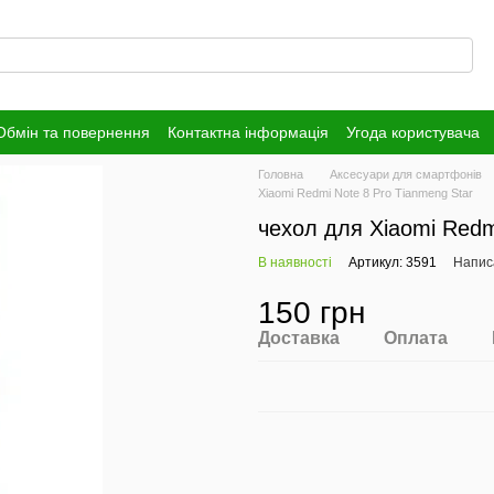
Обмін та повернення
Контактна інформація
Угода користувача
Головна
Аксесуари для смартфонів
Xiaomi Redmi Note 8 Pro Tianmeng Star
чехол для Xiaomi Redm
В наявності
Артикул: 3591
Написа
150 грн
Доставка
Оплата