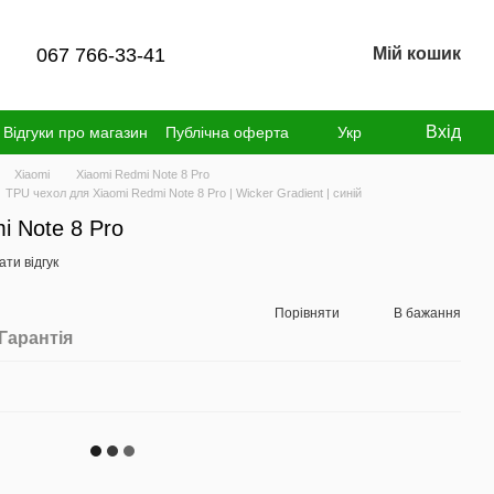
067 766-33-41
Мій кошик
Вхід
Відгуки про магазин
Публічна оферта
Укр
Xiaomi
Xiaomi Redmi Note 8 Pro
TPU чехол для Xiaomi Redmi Note 8 Pro | Wicker Gradient | синій
i Note 8 Pro
ти відгук
Порівняти
В бажання
Гарантія