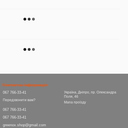
Контактна інформація
067 766-33-41
Україна, Дніпро, пр. Олександра
Поля, 46
Передзвонити вам?
Мапа проїзду
067 766-33-41
067 766-33-41
greenox.shop@gmail.com