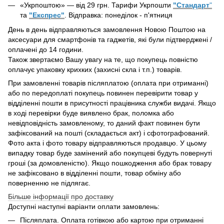
«Укрпоштою» — від 29 грн. Тарифи Укрпошти
"Стандарт
"
та
"Експрес"
. Відправка: понеділок - п'ятниця
День в день відправляються замовлення Новою Поштою на
аксесуари для смартфонів та гаджетів, які були підтверджені /
оплачені до 14 години.
Також звертаємо Вашу увагу на те, що покупець повністю
оплачує упаковку крихких (захисні скла і т.п.) товарів.
При замовленні товарів післяплатою (оплата при отриманні)
або по передоплаті покупець повинен перевірити товар у
відділенні пошти в присутності працівника служби видачі. Якщо
в ході перевірки буде виявлено брак, поломка або
невідповідність замовленому, то даний факт повинен бути
зафіксований на пошті (складається акт) і сфотографований.
Фото акта і фото товару відправляються продавцю. У цьому
випадку товар буде замінений або покупцеві будуть повернуті
гроші (за домовленістю). Якщо пошкодження або брак товару
не зафіксовано в відділенні пошти, товар обміну або
поверненню не підлягає.
Більше інформації про доставку
Доступні наступні варіанти оплати замовлень:
Післяплата. Оплата готівкою або картою при отриманні