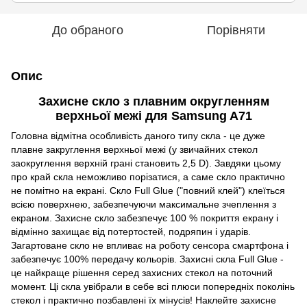
До обраного
Порівняти
Опис
Захисне скло з плавним округленням
верхньої межі для
Samsung A71
Головна відмітна особливість даного типу скла - це дуже
плавне закруглення верхньої межі (у звичайних стекол
заокруглення верхній грані становить 2,5 D). Завдяки цьому
про край скла неможливо порізатися, а саме скло практично
не помітно на екрані. Скло Full Glue ("повний клей") клеїться
всією поверхнею, забезпечуючи максимальне зчеплення з
екраном. Захисне скло забезпечує 100 % покриття екрану і
відмінно захищає від потертостей, подряпин і ударів.
Загартоване скло не впливає на роботу сенсора смартфона і
забезпечує 100% передачу кольорів. Захисні скла Full Glue -
це найкраще рішення серед захисних стекол на поточний
момент. Ці скла увібрали в себе всі плюси попередніх поколінь
стекол і практично позбавлені їх мінусів! Наклейте захисне