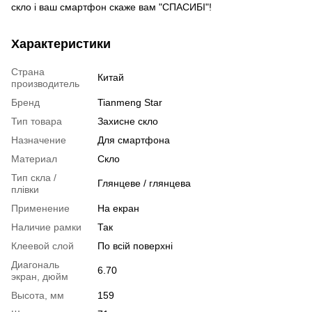
скло і ваш смартфон скаже вам "СПАСИБІ"!
Характеристики
Страна
Китай
производитель
Бренд
Tianmeng Star
Тип товара
Захисне скло
Назначение
Для смартфона
Материал
Скло
Тип скла /
Глянцеве / глянцева
плівки
Применение
На екран
Наличие рамки
Так
Клеевой слой
По всій поверхні
Диагональ
6.70
экран, дюйм
Высота, мм
159