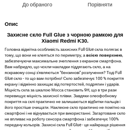
До обраного
Порівняти
Опис
Захисне скло Full Glue з чорною рамкою для
Xiaomi Redmi K30
.
Головна відмітна особливість захисних Full Glue скла полягає в
тому, що вони не клеяться по периметру, а
всією поверхнею
,
забезпечуючи максимальне зчеплення з екраном смартфона.
Вам набридло, що чохли-накладки піддягають скло, а на
яскравому сонці з'являються "бензинові" розлучення? Тоді Full
Glue скло - то що вам потрібно! Скло забезпечує 100 % покриття
екрану і відмінно захищає від потертостей, подряпин і ударів.
Міцність скла за шкалою Мосса становить 9
H
, що в три рази
перевищує міцність захисної плівки. Завдяки олеофобному
покриття на склі практично не залишаються відбитки пальців і
його простіше очищати. Наклеєне скло практично не помітно на
смартфоні і не відчувається при використанні. Загартоване скло
не впливає на роботу сенсора смартфона і забезпечує 100%
передачу кольорів. Захисні скла Full Glue - це найкраще рішення