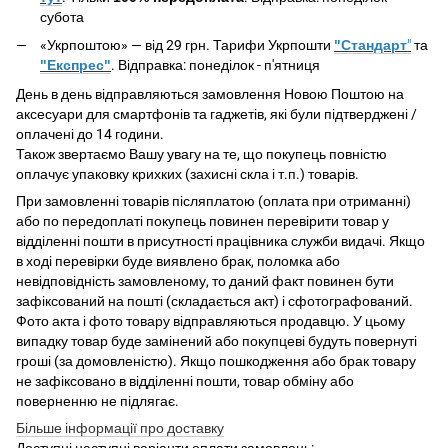
субота
«Укрпоштою» — від 29 грн. Тарифи Укрпошти
"Стандарт
"
та
"Експрес"
. Відправка: понеділок - п'ятниця
День в день відправляються замовлення Новою Поштою на
аксесуари для смартфонів та гаджетів, які були підтверджені /
оплачені до 14 години.
Також звертаємо Вашу увагу на те, що покупець повністю
оплачує упаковку крихких (захисні скла і т.п.) товарів.
При замовленні товарів післяплатою (оплата при отриманні)
або по передоплаті покупець повинен перевірити товар у
відділенні пошти в присутності працівника служби видачі. Якщо
в ході перевірки буде виявлено брак, поломка або
невідповідність замовленому, то даний факт повинен бути
зафіксований на пошті (складається акт) і сфотографований.
Фото акта і фото товару відправляються продавцю. У цьому
випадку товар буде замінений або покупцеві будуть повернуті
гроші (за домовленістю). Якщо пошкодження або брак товару
не зафіксовано в відділенні пошти, товар обміну або
поверненню не підлягає.
Більше інформації про доставку
Доступні наступні варіанти оплати замовлень: