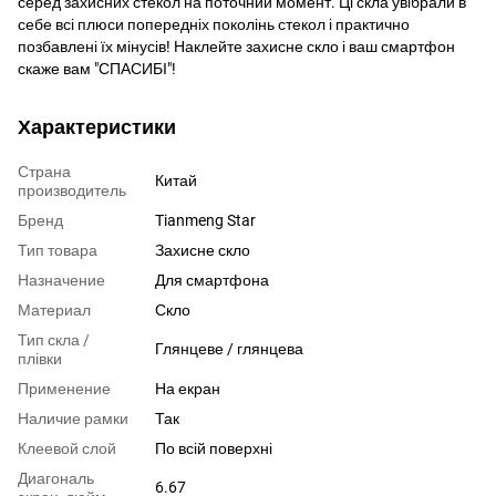
серед захисних стекол на поточний момент. Ці скла увібрали в
себе всі плюси попередніх поколінь стекол і практично
позбавлені їх мінусів! Наклейте захисне скло і ваш смартфон
скаже вам "СПАСИБІ"!
Характеристики
Страна
Китай
производитель
Бренд
Tianmeng Star
Тип товара
Захисне скло
Назначение
Для смартфона
Материал
Скло
Тип скла /
Глянцеве / глянцева
плівки
Применение
На екран
Наличие рамки
Так
Клеевой слой
По всій поверхні
Диагональ
6.67