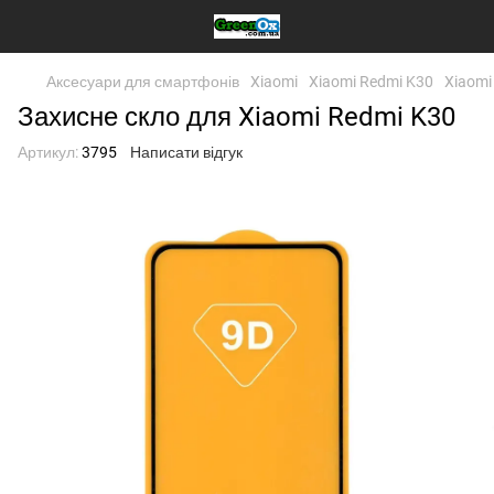
Аксесуари для смартфонів
Xiaomi
Xiaomi Redmi K30
Xiaomi
Захисне скло для Xiaomi Redmi K30
Артикул:
3795
Написати відгук