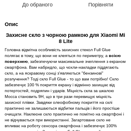
До обраного
Порівняти
Опис
Захисне скло з чорною рамкою для
Xiaomi Mi
8 Lite
Головна відмітна особливість захисних стекол Full Glue
полягає в тому, що вони не клеяться по периметру, а
всією
поверхнею
, забезпечуючи максимальне зчеплення з екраном
смартфона. Вам набридло, що чохли-накладки піддягають
скло, а на яскравому сонці з'являються "бензинові"
розлучення? Тоді скло Full Glue - то що вам потрібно! Скло
забезпечує 100 % покриття екрану і відмінно захищає від
потертостей, подряпин і ударів. Міцність скла за шкалою
Мосса становить 9
H
, що в три рази перевищує міцність
захисної плівки. Завдяки олеофобному покриття на склі
практично не залишаються відбитки пальців і його простіше
очищати. Наклеєне скло практично не помітно на смартфоні і
не відчувається при використанні. Загартоване скло не
впливає на роботу сенсора смартфона і забезпечує 100%