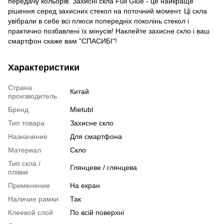
передачу кольорів. Захисні скла Full Glue - це найкраще
рішення серед захисних стекол на поточний момент. Ці скла
увібрали в себе всі плюси попередніх поколінь стекол і
практично позбавлені їх мінусів! Наклейте захисне скло і ваш
смартфон скаже вам "СПАСИБІ"!
Характеристики
Страна
Китай
производитель
Бренд
Mietubl
Тип товара
Захисне скло
Назначение
Для смартфона
Материал
Скло
Тип скла /
Глянцеве / глянцева
плівки
Применение
На екран
Наличие рамки
Так
Клеевой слой
По всій поверхні