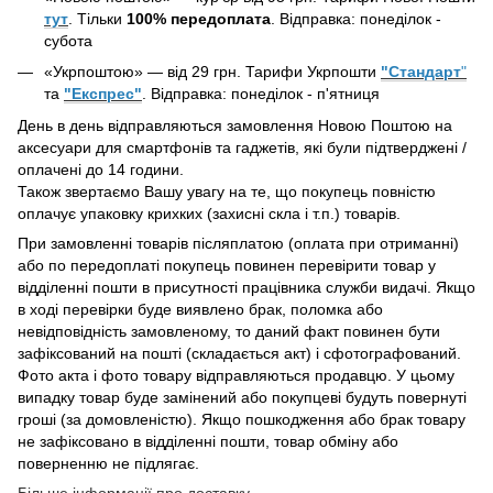
тут
. Тільки
100% передоплата
. Відправка: понеділок -
субота
«Укрпоштою» — від 29 грн. Тарифи Укрпошти
"Стандарт
"
та
"Експрес"
. Відправка: понеділок - п'ятниця
День в день відправляються замовлення Новою Поштою на
аксесуари для смартфонів та гаджетів, які були підтверджені /
оплачені до 14 години.
Також звертаємо Вашу увагу на те, що покупець повністю
оплачує упаковку крихких (захисні скла і т.п.) товарів.
При замовленні товарів післяплатою (оплата при отриманні)
або по передоплаті покупець повинен перевірити товар у
відділенні пошти в присутності працівника служби видачі. Якщо
в ході перевірки буде виявлено брак, поломка або
невідповідність замовленому, то даний факт повинен бути
зафіксований на пошті (складається акт) і сфотографований.
Фото акта і фото товару відправляються продавцю. У цьому
випадку товар буде замінений або покупцеві будуть повернуті
гроші (за домовленістю). Якщо пошкодження або брак товару
не зафіксовано в відділенні пошти, товар обміну або
поверненню не підлягає.
Більше інформації про доставку